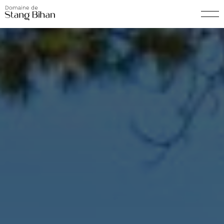
window.dataLayer = window.dataLayer || []; function gtag()
{dataLayer.push(arguments);} gtag('js', new Date()); gtag('config',
'G-6YFDMBV7TT');