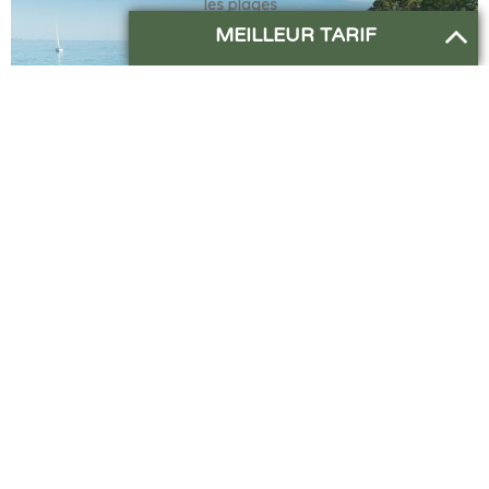
les plages
et le littoral
MEILLEUR TARIF
de la côte
Est de la
pointe de
Beg Meil
En longeant la plage à gauche de la cale, vous rejoindrez de
nouveau le sentier côtier en direction de la plage de Kerveltrec
et de la Roche Percée. Le calme ambiant, la végétation
luxuriante, le chant des oiseaux et le bruit apaisant de l’océan
seront autant d’invitations à la détente.
En poursuivant votre marche, vous arriverez à un véritable petit