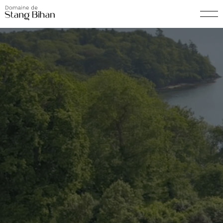
window.dataLayer = window.dataLayer || []; function gtag()
{dataLayer.push(arguments);} gtag('js', new Date()); gtag('config',
'G-6YFDMBV7TT');